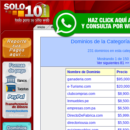
Dominios de la Categoría
231 dominios en esta categ
Mostrando 1 de 150
Ver siguientes 81 >>
Nombre de Dominio
Precio
ganaderia.com
$95,000
e-Turismo.com
$20,000
clubcompras.com
$8,900
Inmuebles.pe
$8,500
empresas.com.pa
$6,500
DirectoDeFabrica.com
$5,999
directoriousa.com
$5,500