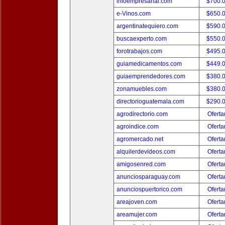
infoempresarial.com
$700.
e-Vinos.com
$650.
argentinatequiero.com
$590.
buscaexperto.com
$550.
forotrabajos.com
$495.
guiamedicamentos.com
$449.
guiaemprendedores.com
$380.
zonamuebles.com
$380.
directorioguatemala.com
$290.
agrodirectorio.com
Oferta
agroindice.com
Oferta
agromercado.net
Oferta
alquilerdevideos.com
Oferta
amigosenred.com
Oferta
anunciosparaguay.com
Oferta
anunciospuertorico.com
Oferta
areajoven.com
Oferta
areamujer.com
Oferta