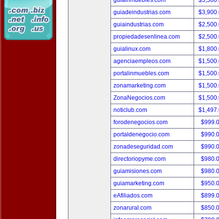
guiainmuebles.com
$5,500
guiadeindustrias.com
$3,900
guiaindustrias.com
$2,500
propiedadesenlinea.com
$2,500
guialinux.com
$1,800
agenciaempleos.com
$1,500
portalinmuebles.com
$1,500
zonamarketing.com
$1,500
ZonaNegocios.com
$1,500
noticlub.com
$1,497
forodenegocios.com
$999.
portaldenegocio.com
$990.
zonadeseguridad.com
$990.
directoriopyme.com
$980.
guiamisiones.com
$980.
guiamarketing.com
$950.
eAfiliados.com
$899.
zonarural.com
$850.