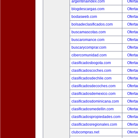
argentinaindex.com
Oferta
blogdescargas.com
Oferta
bodasweb.com
Oferta
bolsadeclasificados.com
Oferta
buscamascotas.com
Oferta
buscaromance.com
Oferta
buscarycomprar.com
Oferta
cibercomunidad.com
Oferta
clasificadosbogota.com
Oferta
clasificadoscoches.com
Oferta
clasificadosdechile.com
Oferta
clasificadosdecoches.com
Oferta
clasificadosdemexico.com
Oferta
clasificadosdominicana.com
Oferta
clasificadosmedellin.com
Oferta
clasificadospropiedades.com
Oferta
clasificadosregionales.com
Oferta
clubcompras.net
Oferta