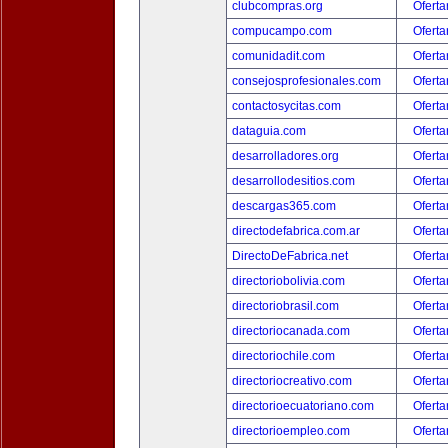
clubcompras.org
Oferta
compucampo.com
Oferta
comunidadit.com
Oferta
consejosprofesionales.com
Oferta
contactosycitas.com
Oferta
dataguia.com
Oferta
desarrolladores.org
Oferta
desarrollodesitios.com
Oferta
descargas365.com
Oferta
directodefabrica.com.ar
Oferta
DirectoDeFabrica.net
Oferta
directoriobolivia.com
Oferta
directoriobrasil.com
Oferta
directoriocanada.com
Oferta
directoriochile.com
Oferta
directoriocreativo.com
Oferta
directorioecuatoriano.com
Oferta
directorioempleo.com
Oferta