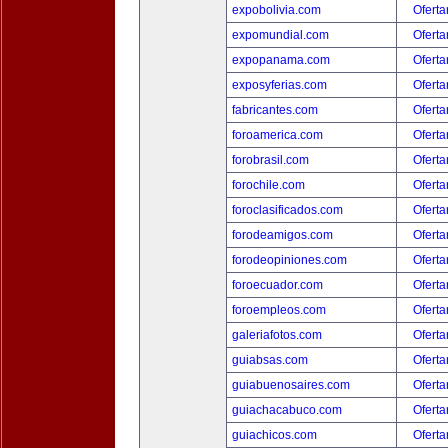
expobolivia.com
Oferta
expomundial.com
Oferta
expopanama.com
Oferta
exposyferias.com
Oferta
fabricantes.com
Oferta
foroamerica.com
Oferta
forobrasil.com
Oferta
forochile.com
Oferta
foroclasificados.com
Oferta
forodeamigos.com
Oferta
forodeopiniones.com
Oferta
foroecuador.com
Oferta
foroempleos.com
Oferta
galeriafotos.com
Oferta
guiabsas.com
Oferta
guiabuenosaires.com
Oferta
guiachacabuco.com
Oferta
guiachicos.com
Oferta