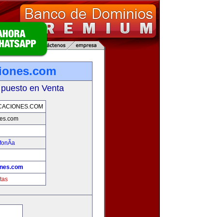
iones.com
 puesto en Venta
CACIONES.COM
nes.com
fonÃ­a
ones.com
tas