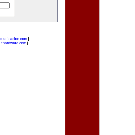
omunicacion.com
|
dehardware.com
|