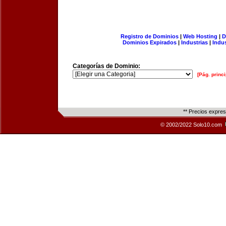
Registro de Dominios
|
Web Hosting
|
D
Dominios Expirados
|
Industrias
|
Indu
Categorías de Dominio:
[Pág. princi
** Precios expre
© 2002/2022 Solo10.com