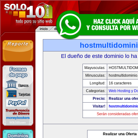
hostmultidomin
El dueño de este dominio lo ha
Mayusculas:
HOSTMULTIDOM
Minusculas:
hostmultidomini
Longitud:
16 caracteres
Categorias:
Web Hosting y D
Precio:
Realizar una ofe
Visitar!
hostmultidomini
Serán consideradas ofer
Realizar una Oferta