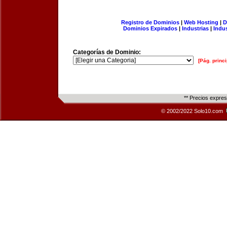
Registro de Dominios
|
Web Hosting
|
D
Dominios Expirados
|
Industrias
|
Indu
Categorías de Dominio:
[Pág. princi
** Precios expre
© 2002/2022 Solo10.com