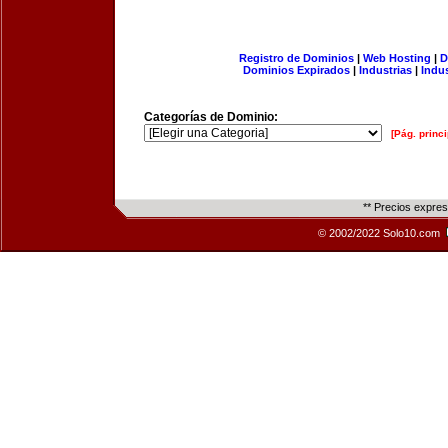
Registro de Dominios
|
Web Hosting
|
D
Dominios Expirados
|
Industrias
|
Indu
Categorías de Dominio:
[Pág. princi
** Precios expre
© 2002/2022 Solo10.com