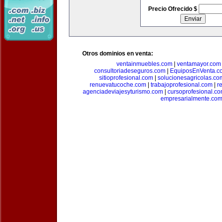
Precio Ofrecido $
Otros dominios en venta:
ventainmuebles.com
|
ventamayor.com
consultoriadeseguros.com
|
EquiposEnVenta.c
sitioprofesional.com
|
solucionesagricolas.co
renuevatucoche.com
|
trabajoprofesional.com
|
r
agenciadeviajesyturismo.com
|
cursoprofesional.c
empresarialmente.co