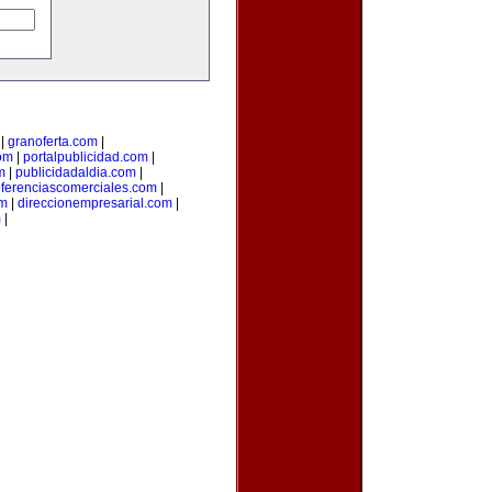
|
granoferta.com
|
om
|
portalpublicidad.com
|
m
|
publicidadaldia.com
|
eferenciascomerciales.com
|
om
|
direccionempresarial.com
|
m
|