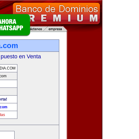
a.com
 puesto en Venta
DIA.COM
.com
erta!
a.com
tas